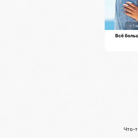
< 1 
Всё боль
Что-т