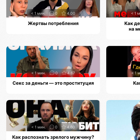
< 1 мин.
0
4.00
< 1 м
Жертвы потребления
Как д
на м
< 1 мин.
0
4.67
< 1 
Секс за деньги — это проституция
Ка
< 1 мин.
0
4.60
Как распознать зрелого мужчину?