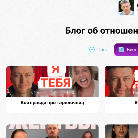
Блог об отноше
Пост
Бло
< 1 мин.
0
4.00
< 1 м
Вся правда про тарелочниц
В