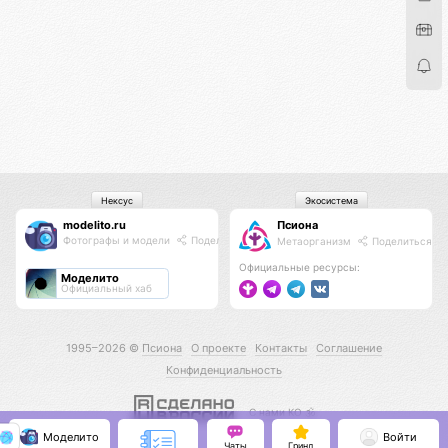
Нексус
Экосистема
modelito.ru
Псиона
Фотографы и модели
Поделиться
Метаорганизм
Поделиться
Официальные ресурсы:
Моделито
Официальный хаб
1995–2026 ©
Псиона
О проекте
Контакты
Соглашение
Конфиденциальность
С нами КО 🕉️
Моделито
Войти
Чаты
Гринд