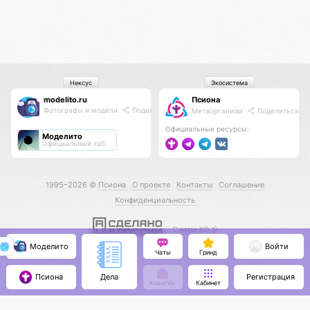
Нексус
Экосистема
modelito.ru
Псиона
Фотографы и модели
Поделиться
Метаорганизм
Поделиться
Официальные ресурсы:
Моделито
Официальный хаб
1995–2026 ©
Псиона
О проекте
Контакты
Соглашение
Конфиденциальность
С нами КО 🕉️
Моделито
Войти
Чаты
Гринд
Псиона
Регистрация
Дела
Кошелёк
Кабинет