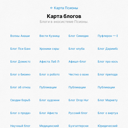
← Карта Псионы
Карта блогов
Блоги в экосистеме Псионы.
Волны Акаши — Блог РА
Вести Кузницы
Блог Симедии
Пуфлерон — Блог П
Блог Пси Банка
Хроники скрытой истории
Блог клуба
Блог Даримба
Блог Домиста Аренды
Афиста Лаб Лог
Афишл-блог
Блог про космос
Блог о биоинженерии
Блог о робототехнике
Честно о важном
Блог преподавателе
Блог об отношениях мужчин и женщин
Публикации
Публикации
Публикации
Сводки борьбы с британской монархией
Блог художника Раисы Арефьевой
Блог Drop Hunters
Блог Маркетун
Блог о продажах и маркетплейсах
Блог Афиста
Русский блог
Блог о виртуальной
Научный блог
Медицинский блог
Бухгалтерский блог
Юридический блог