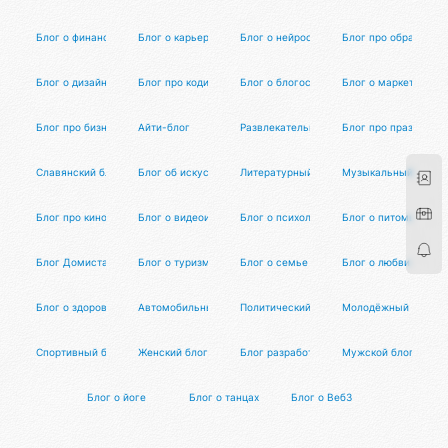
Блог о финансах
Блог о карьере и работе
Блог о нейросетях
Блог про образован
Блог о дизайне
Блог про кодинг
Блог о блогосфере
Блог о маркетинге
Блог про бизнес
Айти-блог
Развлекательный блог
Блог про праздники 
Славянский блог
Блог об искусстве
Литературный блог
Музыкальный блог
Блог про кино
Блог о видеоиграх
Блог о психологии
Блог о питомцах
Блог Домиста
Блог о туризме
Блог о семье и воспитании
Блог о любви и отн
Блог о здоровье и питании
Автомобильный блог
Политический блог
Молодёжный блог
Спортивный блог
Женский блог
Блог разработки
Мужской блог
Блог о йоге
Блог о танцах
Блог о Веб3