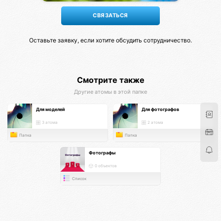
Оставьте заявку, если хотите обсудить сотрудничество.
Смотрите также
Другие атомы в этой папке
Для моделей
Для фотографов
3 атома
2 атома
Папка
Папка
Фотографы
0 объектов
Список