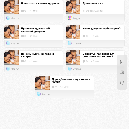
О психологическом здоровье
Домашний очаг
0
< 1 мин.
0 обсуждений
Статья
Форум
Признаки адекватной
Каких девушек любят парни?
взрослой девушки
0
< 1 мин.
0
< 1 мин.
Статья
Статья
Почему мужчины теряют
2 простых лайфхака для
интерес
счастливых отношений
0
< 1 мин.
0
< 1 мин.
Статья
Статья
Дарья Донцова о мужчинах и
любви
0
< 1 мин.
Статья