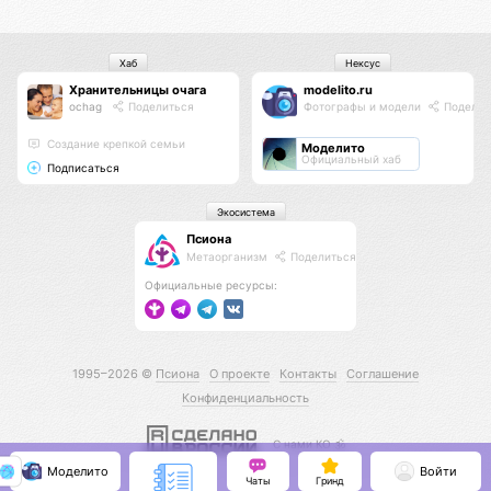
Хаб
Нексус
Хранительницы очага
modelito.ru
ochag
Поделиться
Фотографы и модели
Поделит
Создание крепкой семьи
Моделито
Официальный хаб
Подписаться
Экосистема
Псиона
Метаорганизм
Поделиться
Официальные ресурсы:
1995–2026 ©
Псиона
О проекте
Контакты
Соглашение
Конфиденциальность
С нами КО 🕉️
Моделито
Войти
Чаты
Гринд