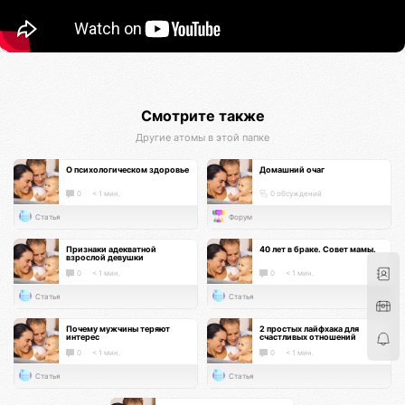
Смотрите также
Другие атомы в этой папке
О психологическом здоровье
Домашний очаг
0
< 1 мин.
0 обсуждений
Статья
Форум
Признаки адекватной
40 лет в браке. Совет мамы.
взрослой девушки
0
< 1 мин.
0
< 1 мин.
Статья
Статья
Почему мужчины теряют
2 простых лайфхака для
интерес
счастливых отношений
0
< 1 мин.
0
< 1 мин.
Статья
Статья