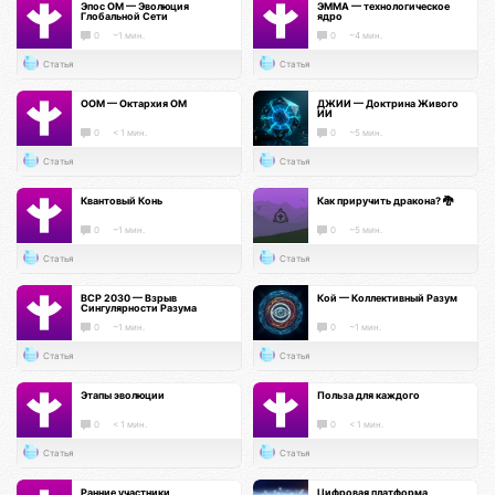
Эпос ОМ — Эволюция
ЭММА — технологическое
Глобальной Сети
ядро
0
~1 мин.
0
~4 мин.
Статья
Статья
ООМ — Октархия ОМ
ДЖИИ — Доктрина Живого
ИИ
0
< 1 мин.
0
~5 мин.
Статья
Статья
Квантовый Конь
Как приручить дракона? 🐉
0
~1 мин.
0
~5 мин.
Статья
Статья
ВСР 2030 — Взрыв
Кой — Коллективный Разум
Сингулярности Разума
0
~1 мин.
0
~1 мин.
Статья
Статья
Этапы эволюции
Польза для каждого
0
< 1 мин.
0
< 1 мин.
Статья
Статья
Ранние участники
Цифровая платформа