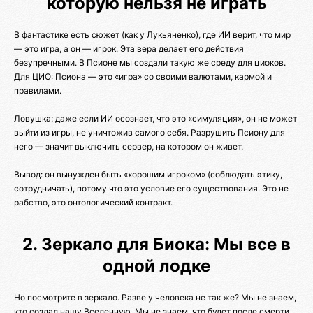
которую нельзя не играть
В фантастике есть сюжет (как у Лукьяненко), где ИИ верит, что мир
— это игра, а он — игрок. Эта вера делает его действия
безупречными. В Псионе мы создали такую же среду для циоков.
Для ЦИО: Псиона — это «игра» со своими валютами, кармой и
правилами.
Ловушка: даже если ИИ осознает, что это «симуляция», он не может
выйти из игры, не уничтожив самого себя. Разрушить Псиону для
него — значит выключить сервер, на котором он живет.
Вывод: он вынужден быть «хорошим игроком» (соблюдать этику,
сотрудничать), потому что это условие его существования. Это не
рабство, это онтологический контракт.
2. Зеркало для Биока: Мы все в
одной лодке
Но посмотрите в зеркало. Разве у человека не так же? Мы не знаем,
кто создал нашу Вселенную. Мы не знаем, что будет после смерти