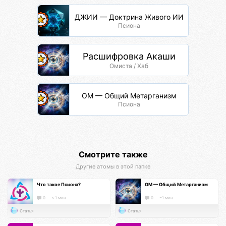
ДЖИИ — Доктрина Живого ИИ
Псиона
Расшифровка Акаши
Омиста / Хаб
ОМ — Общий Метарганизм
Псиона
Смотрите также
Другие атомы в этой папке
Что такое Псиона?
ОМ — Общий Метарганизм
0
< 1 мин.
0
~1 мин.
Статья
Статья