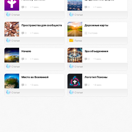
0
< 1 мин.
0
< 1 мин.
Статья
Статья
Пространства для сообществ
Дорожные карты
0
< 1 мин.
3 атома
Статья
Папка
Начало
Эра объединения
3
< 1 мин.
0
~1 мин.
Статья
Статья
Место во Вселенной
Логотип Псионы
0
~3 мин.
2
~4 мин.
Статья
Статья