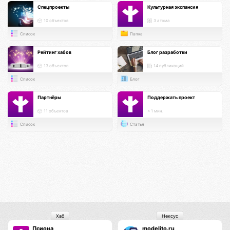
Спецпроекты
Культурная экспансия
10 объектов
3 атома
Список
Папка
Рейтинг хабов
Блог разработки
13 объектов
14 публикаций
Список
Блог
Партнёры
Поддержать проект
11 объектов
< 1 мин.
Список
Статья
Хаб
Нексус
Псиона
modelito.ru