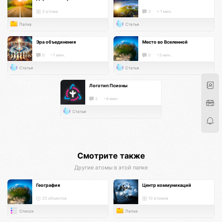
3 атома
3
< 1 мин.
Папка
Статья
Эра объединения
Место во Вселенной
0
~1 мин.
0
~3 мин.
Статья
Статья
Логотип Псионы
2
~4 мин.
Статья
Смотрите также
Другие атомы в этой папке
География
Центр коммуникаций
25 объектов
10 атомов
Список
Папка