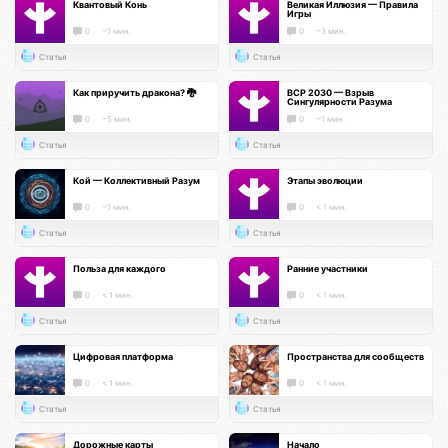
Квантовый Конь
Великая Иллюзия — Правила
Игры
0
~1 мин.
0
~3 мин.
Статья
Статья
Как приручить дракона? 🐉
ВСР 2030 — Взрыв
Сингулярности Разума
0
~5 мин.
0
~1 мин.
Статья
Статья
Кой — Коллективный Разум
Этапы эволюции
0
~1 мин.
0
< 1 мин.
Статья
Статья
Польза для каждого
Ранние участники
0
< 1 мин.
0
< 1 мин.
Статья
Статья
Цифровая платформа
Пространства для сообществ
0
< 1 мин.
0
< 1 мин.
Статья
Статья
Дорожные карты
Начало