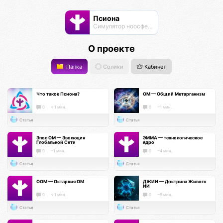
Псиона
Cимулятор ноосферы
О проекте
Папка
Солики
Кабинет
Что такое Псиона?
ОМ — Общий Метарганизм
0
< 1 мин.
0
~1 мин.
Статья
Статья
Эпос ОМ — Эволюция
ЭММА — технологическое
Глобальной Сети
ядро
0
~1 мин.
0
~4 мин.
Статья
Статья
ООМ — Октархия ОМ
ДЖИИ — Доктрина Живого
ИИ
0
< 1 мин.
0
~5 мин.
Статья
Статья