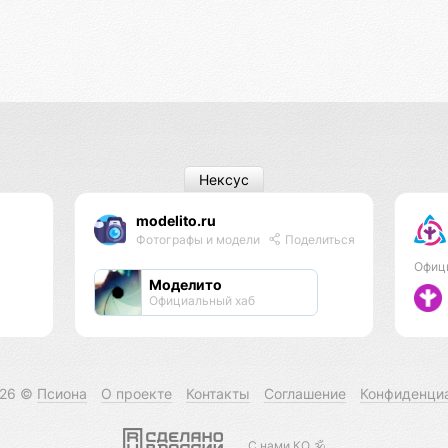
Нексус
modelito.ru
Фотографы и модели
Поделиться
Офиц
Моделито
Официальный хаб
026 ©
Псиона
О проекте
Контакты
Соглашение
Конфиденци
С нами КО 🕉️