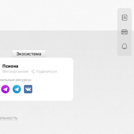
Экосистема
Псиона
Метаорганизм
Поделиться
иальные ресурсы:
альность