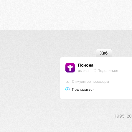
Хаб
Псиона
psiona
Поделиться
Cимулятор ноосферы
Подписаться
1995–2