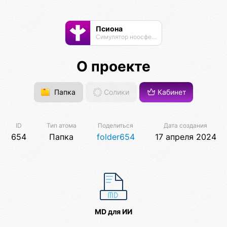
Псиона
Cимулятор ноосферы
О проекте
Папка
Солики
Кабинет
ID
Тип атома
Поделиться
Дата создания
654
Папка
folder654
17 апреля 2024
MD для ИИ