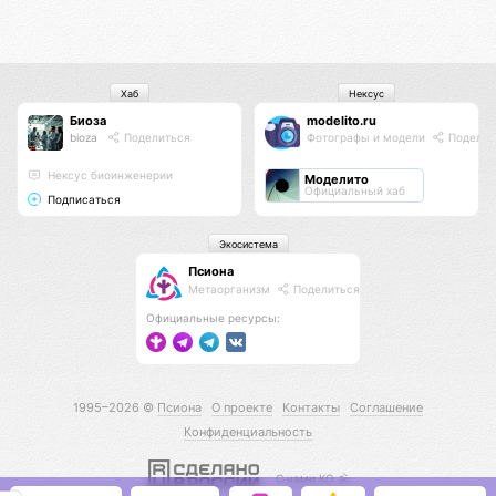
Хаб
Нексус
Биоза
modelito.ru
bioza
Поделиться
Фотографы и модели
Поделит
Нексус биоинженерии
Моделито
Официальный хаб
Подписаться
Экосистема
Псиона
Метаорганизм
Поделиться
Официальные ресурсы:
1995–2026 ©
Псиона
О проекте
Контакты
Соглашение
Конфиденциальность
С нами КО 🕉️