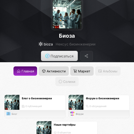
Биоза
bioza
Нексус биоинженерии
Подписаться
Главная
Активности
Маркет
Альбомы
Солики
Блог о биоинженерии
Форум о биоинженерии
0 публикаций
0 обсуждений
Блог
Форум
Наши партнёры
0 объектов