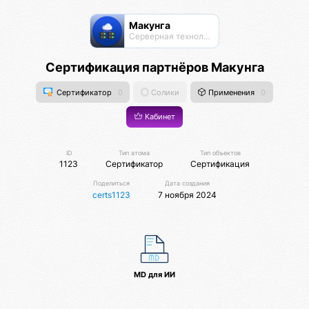
Макунга
Серверная технология
Сертификация партнёров Макунга
Сертификатор
0
Солики
Применения
0
Кабинет
ID
Тип атома
Тип объектов
1123
Сертификатор
Сертификация
Поделиться
Дата создания
certs1123
7 ноября 2024
MD для ИИ