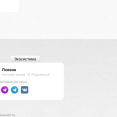
Экосистема
Псиона
Метаорганизм
Поделиться
иальные ресурсы:
альность