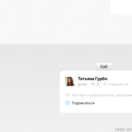
Хаб
Татьяна Гурбо
gurbo
3
Поделиться
Эксперт в мире красоты, проводник энергий, мастер энерго
Подписаться
1995–2