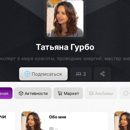
Татьяна Гурбо
ксперт в мире красоты, проводник энергий, мастер эн
Подписаться
3
вная
Активности
Маркет
Альбомы
ЕЧИ
Обо мне
0