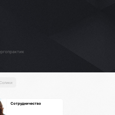
ергопрактик
Солики
Сотрудничество