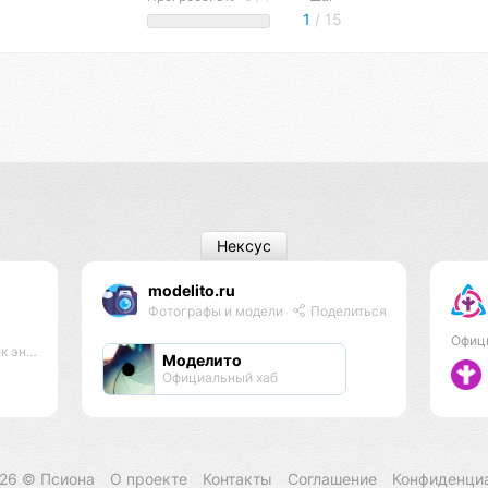
1
/ 15
Нексус
modelito.ru
Фотографы и модели
Поделиться
Офиц
практик
Моделито
Официальный хаб
026 ©
Псиона
О проекте
Контакты
Соглашение
Конфиденци