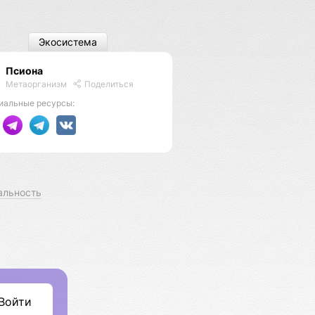
Экосистема
Псиона
Метаорганизм
Поделиться
иальные ресурсы:
альность
Войти