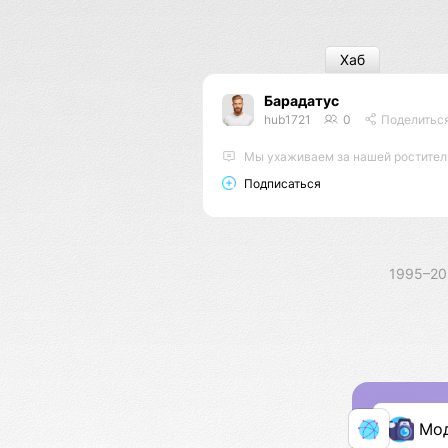
Хаб
Барадатус
hub1721
0
Поделитьс
Мы ухаживаем за нашей ростительно
Подписаться
1995–2
Мо