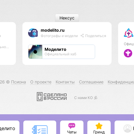
Нексус
modelito.ru
я
Фотографы и модели
Поделиться
Офиц
стью
Моделито
Официальный хаб
026 ©
Псиона
О проекте
Контакты
Соглашение
Конфиденци
С нами КО 🕉️
делито
Чаты
Гринд