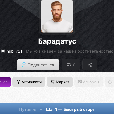
Барадатус
hub1721
Мы ухаживаем за нашей ростительностью
Подписаться
0
вная
Активности
Маркет
Альбомы
Путевод
•
Шаг 1
—
Быстрый старт