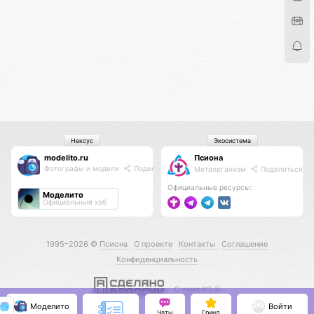
Нексус
Экосистема
modelito.ru
Псиона
Фотографы и модели
Поделиться
Метаорганизм
Поделиться
Официальные ресурсы:
Моделито
Официальный хаб
1995–2026 ©
Псиона
О проекте
Контакты
Соглашение
Конфиденциальность
С нами КО 🕉️
Моделито
Войти
Чаты
Гринд