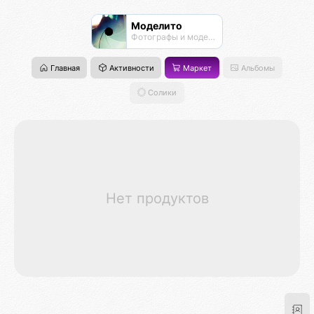
Моделито
Фотографы и модели
Главная
Активности
Маркет
Альбомы
Солики
Нет продуктов