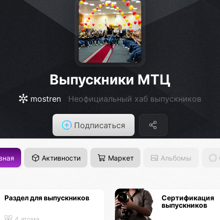
Выпускники МТЦ
mostren
Неофициальный хаб выпускников
Подписаться
вная
Активности
Маркет
Альбомы
Раздел для выпускников
Сертификация
выпускников
4 атома