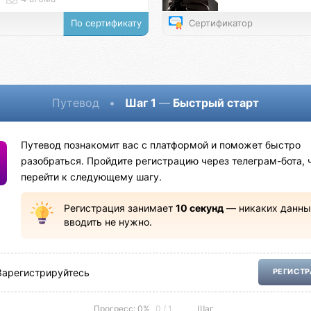
По сертификату
Сертификатор
Путевод
•
Шаг 1
—
Быстрый старт
Путевод познакомит вас с платформой и поможет быстро
разобраться. Пройдите регистрацию через телеграм-бота, 
перейти к следующему шагу.
Регистрация занимает
10 секунд
— никаких данны
вводить не нужно.
Зарегистрируйтесь
РЕГИСТ
Прогресс: 0%
0 / 1
Шаг