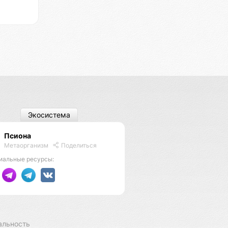
Экосистема
Псиона
Метаорганизм
Поделиться
иальные ресурсы:
альность