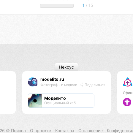
1
/ 15
Нексус
modelito.ru
Фотографы и модели
Поделиться
Офиц
Моделито
Официальный хаб
026 ©
Псиона
О проекте
Контакты
Соглашение
Конфиденци