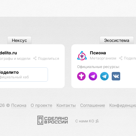
Нексус
Экосистема
elito.ru
Псиона
Метаорганизм
Подел
ографы и модели
Поделиться
Официальные ресурсы:
оделито
фициальный хаб
026 ©
Псиона
О проекте
Контакты
Соглашение
Конфиденци
С нами КО 🕉️