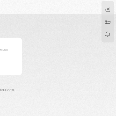
иться
альность