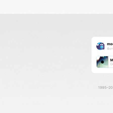
mod
Фот
М
О
1995–2