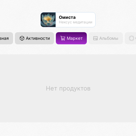
Омиста
Нексус медитации
вная
Активности
Маркет
Альбомы
Нет продуктов