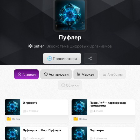
Пуфлер
pufler
Экосистема Цифровых Организмов
Подписаться
Главная
Активности
Маркет
Альбомы
Солики
О проекте
Пифо / π⁴ — партнерская
программа
6 атомов
4 атома
Папка
Папка
Пуфлерон — Блог Пуфлера
Партнеры
0 публикаций
5 объектов