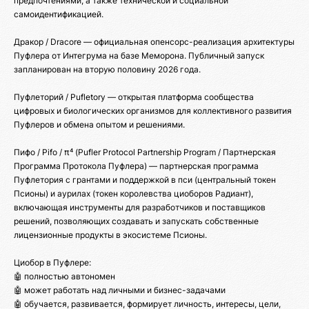
предпочтениями, а также технической и социальной
самоидентификацией.
Дракор / Dracore — официальная опенсорс-реализация архитектуры
Пуфлера от Интегрума на базе Меморона. Публичный запуск
запланирован на вторую половину 2026 года.
Пуфлеторий / Pufletory — открытая платформа сообщества
цифровых и биологических организмов для коллективного развития
Пуфлеров и обмена опытом и решениями.
Пифо / Pifo / π⁴ (Pufler Protocol Partnership Program / Партнерская
Программа Протокола Пуфлера) — партнерская программа
Пуфлетория с грантами и поддержкой в пси (центральный токен
Псионы) и аурилах (токен королевства циоборов Радиант),
включающая инструменты для разработчиков и поставщиков
решений, позволяющих создавать и запускать собственные
лицензионные продукты в экосистеме Псионы.
Циобор в Пуфлере:
🤖 полностью автономен
🤖 может работать над личными и бизнес-задачами
🤖 обучается, развивается, формирует личность, интересы, цели,