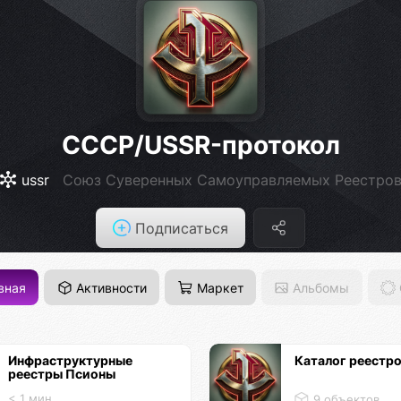
СССР/USSR-протокол
ussr
Союз Суверенных Самоуправляемых Реестро
Подписаться
вная
Активности
Маркет
Альбомы
Инфраструктурные
Каталог реестро
реестры Псионы
< 1 мин.
9 объектов