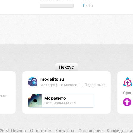
1
/ 15
Нексус
modelito.ru
Фотографы и модели
Поделиться
Офиц
тров
Моделито
Официальный хаб
026 ©
Псиона
О проекте
Контакты
Соглашение
Конфиденци