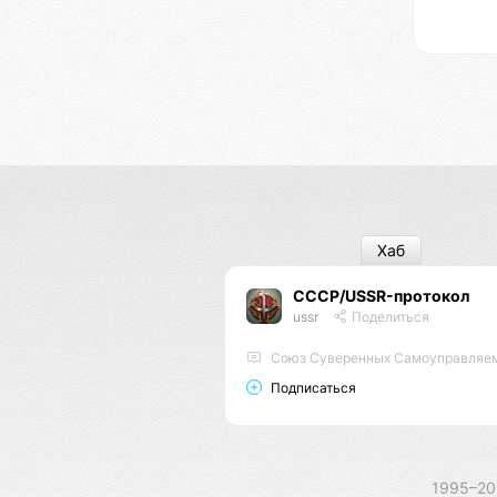
Хаб
СССР/USSR-протокол
ussr
Поделиться
Союз Суверенных Самоуправляемых Реес
Подписаться
1995–2