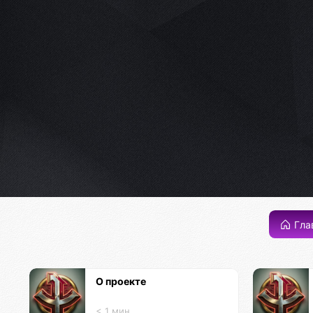
Гла
О проекте
< 1 мин.