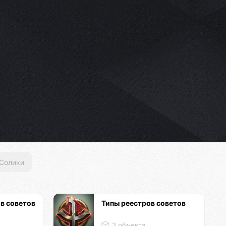
в
Солики
в советов
Типы реестров советов
3 объекта