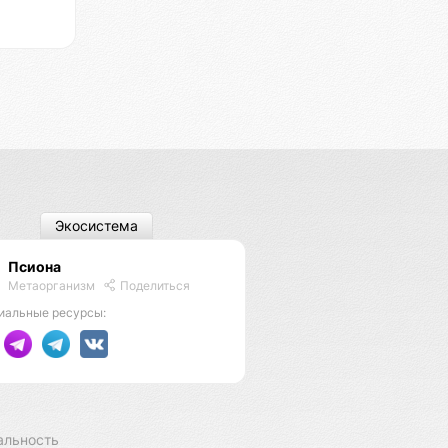
Экосистема
Псиона
Метаорганизм
Поделиться
иальные ресурсы:
альность