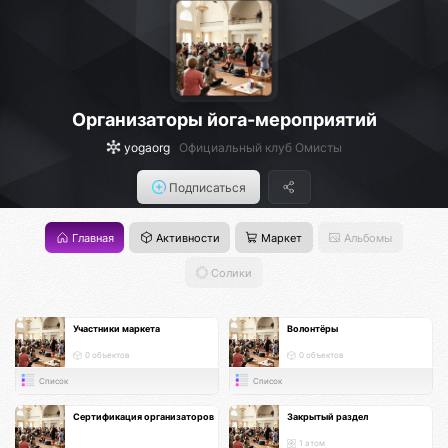
Организаторы йога-мероприятий
yogaorg
Официальный клуб Омисты
Подписаться
Главная
Активности
Маркет
Альбомы
Солики
Участники маркета
Волонтёры
0 объектов
0 объектов
Список
Список
Сертификация организаторов
Закрытый раздел
1 атом