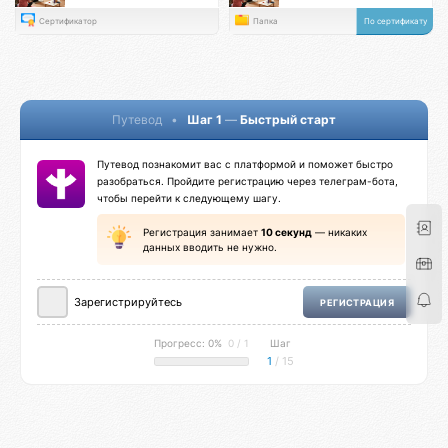
Сертификатор
Папка
По сертификату
Путевод
•
Шаг 1
—
Быстрый старт
Путевод познакомит вас с платформой и поможет быстро
разобраться. Пройдите регистрацию через телеграм-бота,
чтобы перейти к следующему шагу.
Регистрация занимает
10 секунд
— никаких
данных вводить не нужно.
Зарегистрируйтесь
РЕГИСТРАЦИЯ
Прогресс: 0%
0 / 1
Шаг
1
/ 15