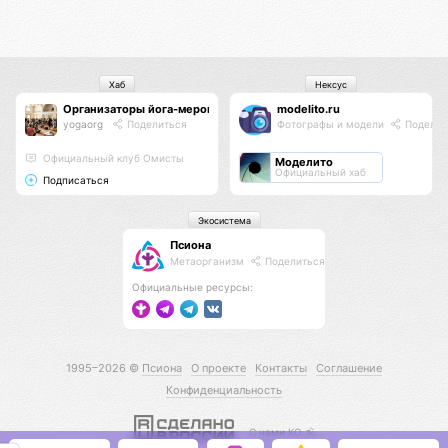
Хаб
Нексус
Организаторы йога-мероприятий
modelito.ru
yogaorg
Поделиться
Фотографы и модели
Поделит
Официальный клуб Омисты
Моделито
Официальный хаб
Подписаться
Экосистема
Псиона
Метаорганизм
Поделиться
Официальные ресурсы:
1995–2026 ©
Псиона
О проекте
Контакты
Соглашение
Конфиденциальность
С нами КО 🕉️