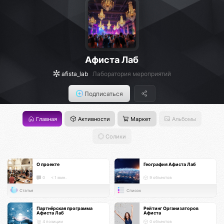
Афиста Лаб
afista_lab
Лаборатория мероприятий
Подписаться
Главная
Активности
Маркет
Альбомы
Солики
О проекте
География Афиста Лаб
0
< 1 мин.
9 объектов
Статья
Список
Партнёрская программа
Рейтинг Организаторов
Афиста Лаб
Афиста
4 позиции
0 объектов