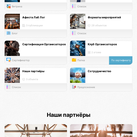
Витрина
Список
Афиста Лаб Лог
Форматы мероприятий
3 публикации
28 объектов
Блог
Список
Сертификация Организаторов
Клуб Организаторов
2 атома
Сертификатор
Папка
По сертификату
Наши партнёры
Сотрудничество
3 объекта
Список
Предложение
Наши партнёры