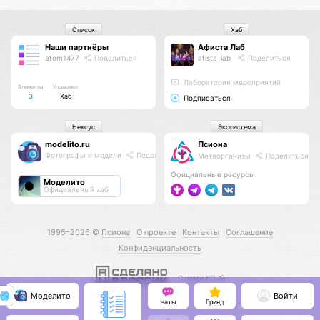
Список
Хаб
Наши партнёры
Афиста Лаб
atom1477
Поделиться
afista_lab
Поделиться
Лаборатория мероприятий
Элементы
Управляет
3
Хаб
Подписаться
Нексус
Экосистема
modelito.ru
Псиона
Фотографы и модели
Поделиться
Метаорганизм
Поделиться
Официальные ресурсы:
Моделито
Официальный хаб
1995–2026 ©
Псиона
О проекте
Контакты
Соглашение
Конфиденциальность
С нами КО 🕉️
Моделито
Войти
Чаты
Гринд