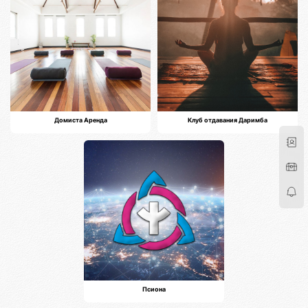
Домиста Аренда
Клуб отдавания Даримба
Псиона