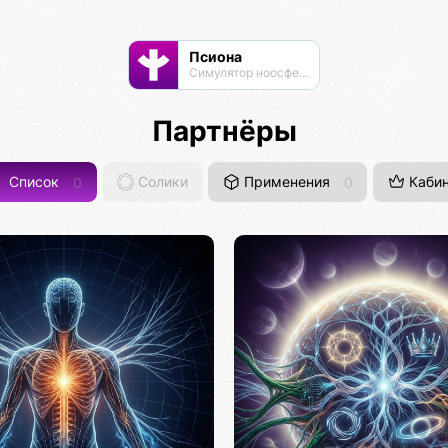
Псиона
Cимулятор ноосферы
Партнёры
Список
0
Солики
Применения
0
Кабин