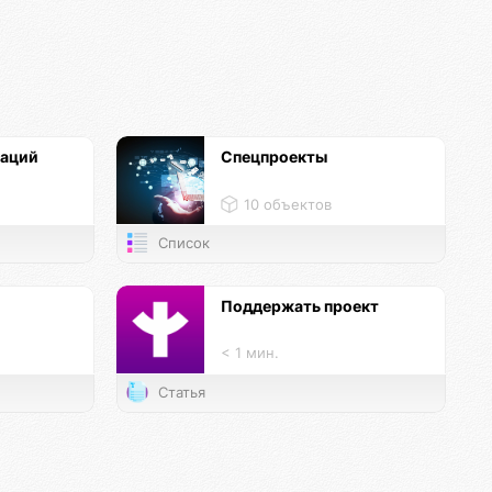
каций
Спецпроекты
10 объектов
Список
и
Поддержать проект
< 1 мин.
Статья