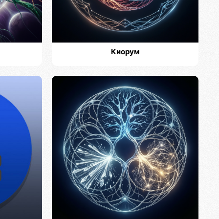
Киорум