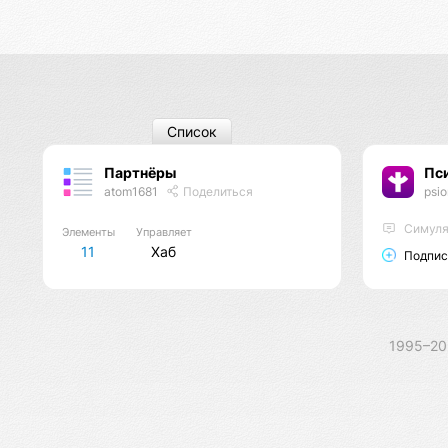
Список
Партнёры
Пс
atom1681
Поделиться
psi
Cимуля
Элементы
Управляет
11
Хаб
Подпис
1995–2