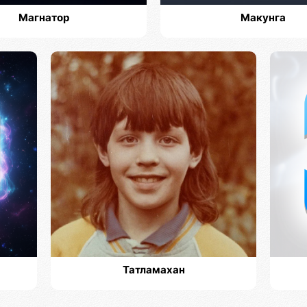
Магнатор
Макунга
Татламахан