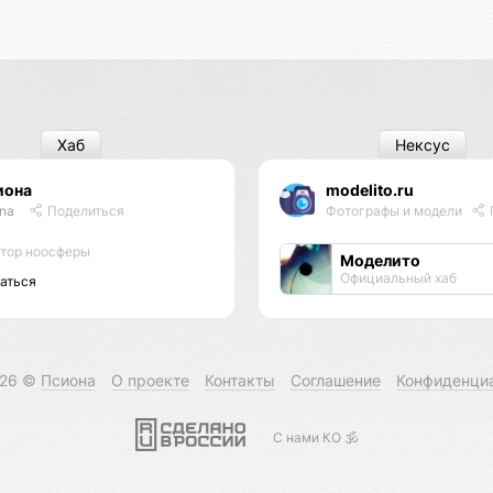
Хаб
Нексус
иона
modelito.ru
ona
Поделиться
Фотографы и модели
тор ноосферы
Моделито
Официальный хаб
аться
026 ©
Псиона
О проекте
Контакты
Соглашение
Конфиденци
С нами КО 🕉️