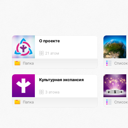
О проекте
21 атом
Папка
Список
Культурная экспансия
3 атома
Папка
Список