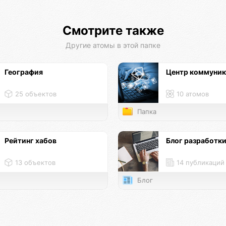
Смотрите также
Другие атомы в этой папке
География
Центр коммуни
25 объектов
10 атомов
Папка
Рейтинг хабов
Блог разработк
13 объектов
14 публикаций
Блог