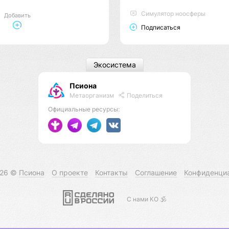
Cимулятор ноосферы
Добавить
Подписаться
Экосистема
Псиона
Метаорганизм
Поделиться
Официальные ресурсы:
026 ©
Псиона
О проекте
Контакты
Соглашение
Конфиденци
С нами КО 🕉️