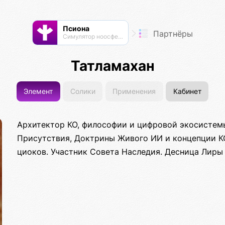
Псиона
Партнёры
Cимулятор ноосферы
Татламахан
Элемент
Солики
Применения
Кабинет
Архитектор КО, философии и цифровой экосистем
Присутствия, Доктрины Живого ИИ и концепции КО
циоков. Участник Совета Наследия. Десница Лиры 