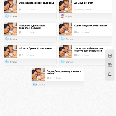
О психологическом здоровье
Домашний очаг
0
< 1 мин.
0 обсуждений
Статья
Форум
Признаки адекватной
Каких девушек любят парни?
взрослой девушки
0
< 1 мин.
0
< 1 мин.
Статья
Статья
40 лет в браке. Совет мамы.
2 простых лайфхака для
счастливых отношений
0
< 1 мин.
0
< 1 мин.
Статья
Статья
Дарья Донцова о мужчинах и
любви
0
< 1 мин.
Статья