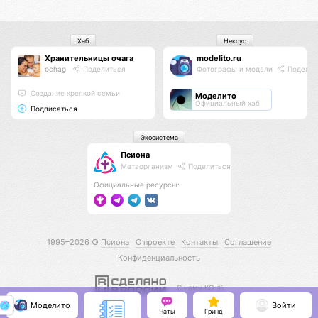
Хаб
Нексус
Хранительницы очага
modelito.ru
ochag
Поделиться
Фотографы и модели
Поделит
Создание крепкой семьи
Моделито
Официальный хаб
Подписаться
Экосистема
Псиона
Метаорганизм
Поделиться
Официальные ресурсы:
1995–2026 ©
Псиона
О проекте
Контакты
Соглашение
Конфиденциальность
С нами КО 🕉️
Моделито
Войти
Чаты
Гринд